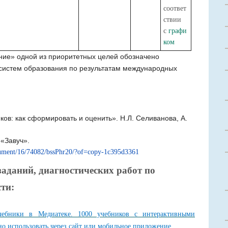
соответ
ствии
с
графи
ком
ние» одной из приоритетных целей обозначено
 систем образования по результатам международных
ов: как сформировать и оценить». Н.Л. Селиванова, А.
«Завуч».
ocument/16/74082/bssPhr20/?of=copy-1c395d3361
аданий, диагностических работ по
ти:
 учебники в Медиатеке. 1000 учебников с интерактивными
о использовать через сайт или мобильное приложение.