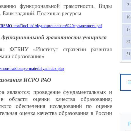
3
ванию функциональной грамотности. Виды
 Банк заданий. Полезные ресурсы
10
ites/RSMO-test/DocLib1/Функциональная%20грамотность.pdf
17
 функциональной грамотности учащихся
24
алы ФГБНУ «Институт стратегии развития
31
емии образования»
/demonstratsionnye-materialya/index.php
разования ИСРО РАО
Н
а являются: проведение фундаментальных и
в области оценки качества образования;
еcкого обеспечения исследований по оценке
тельная оценка качества образования в России