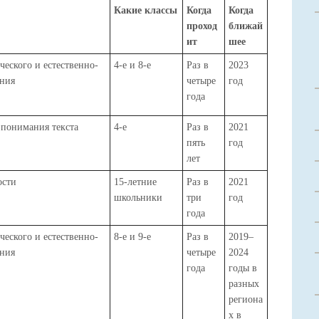
Какие классы
Когда
Когда
проход
ближай
ит
шее
ческого и естественно-
4-е и 8-е
Раз в
2023
ания
четыре
год
года
 понимания текста
4-е
Раз в
2021
пять
год
лет
ости
15-летние
Раз в
2021
школьники
три
год
года
ческого и естественно-
8-е и 9-е
Раз в
2019–
ания
четыре
2024
года
годы в
разных
региона
х в