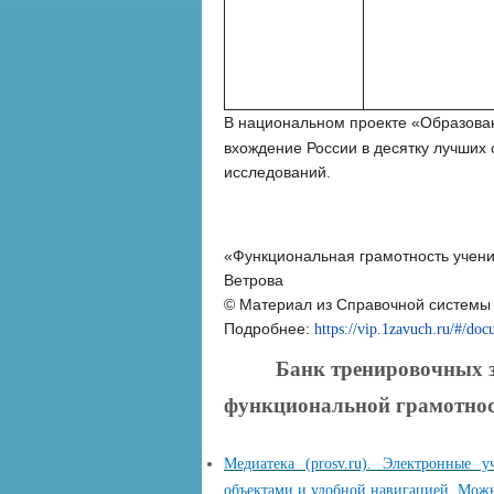
В национальном проекте «Образова
вхождение России в десятку лучших
исследований.
«Функциональная грамотность ученик
Ветрова
© Материал из Справочной системы 
Подробнее:
https://vip.1zavuch.ru/#/d
Банк тренировочных з
функциональной грамотнос
Медиатека (prosv.ru). Электронные
объектами и удобной навигацией. Можн