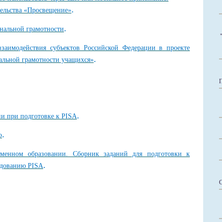
.
тельства «Просвещение»
.
нальной грамотности
заимодействия субъектов Российской Федерации в проекте
.
льной грамотности учащихся»
.
и при подготовке к PISA
.
о
еменном образовании. Сборник заданий для подготовки к
.
едованию PISA