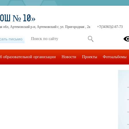
СОШ № 10»
я обл, Артемовский р-н, Артемовский г, ул. Пригородная , 2а
+7(34363)2-67-73
сать письмо
б образовательной организации
Новости
Проекты
Фотоальбомы