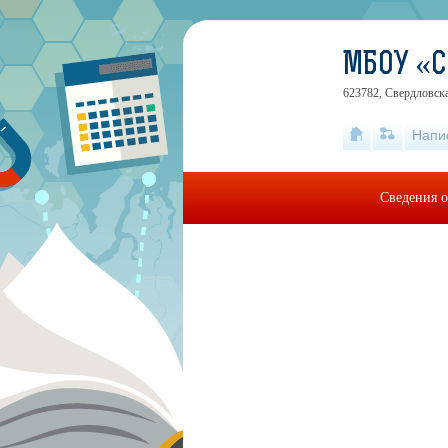
МБОУ «
623782, Свердловска
Напи
Сведения о