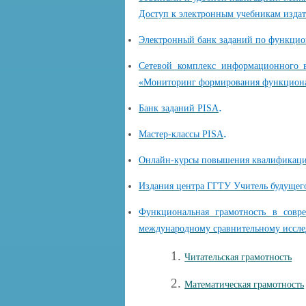
Доступ к электронным учебникам изда
Электронный банк заданий по функцио
Сетевой комплекс информационного в
«Мониторинг формирования функциона
.
Банк заданий PISA
.
Мастер-классы PISA
Онлайн-курсы повышения квалификаци
Издания центра ГГТУ Учитель будущег
Функциональная грамотность в совр
международному сравнительному иссл
1.
Читательская грамотность
2.
Математическая грамотность