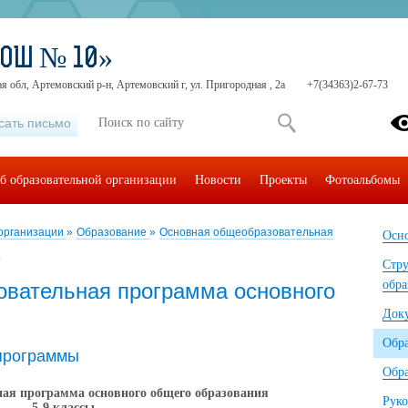
СОШ № 10»
я обл, Артемовский р-н, Артемовский г, ул. Пригородная , 2а
+7(34363)2-67-73
сать письмо
б образовательной организации
Новости
Проекты
Фотоальбомы
 организации
»
Образование
»
Основная общеобразовательная
Осно
я
Стру
обра
вательная программа основного
Док
Обр
программы
Обра
ная программа основного общего образования
Руко
5-9 классы