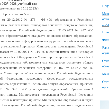
а 2025-2026 учебный год
Педа
изменениями на 15.12.2025г.)
Мате
Срок освоения 5 лет
осна
ом от 29.12.2012 № 273 – ФЗ «Об образовании в Российской
Дост
ым образовательным стандартом основного общего образования,
просвещения Российской Федерации от 31.05.2021 № 287 «Об
Плат
ого образовательного стандарта основного общего образования»,
Фина
нии изменений в федеральный государственный образовательный
, утвержденный приказом Министерства просвещения Российской
Вака
иказом от 19.02.2024 № 110 «О внесении изменений в некоторые
обу
ки Российской Федерации и Министерства просвещения Российской
Сти
сударственных образовательных стандартов основного общего
обу
 просвещения Российской Федерации №467 от 18.06.2025г. «О
зы Министерства образования и науки Российской Федерации и
Межд
ой Федерации, касающиеся федеральных государственных
Орга
общего образования и основного общего образования», приказом
орг
2023 № 370 «Об утверждении федеральной образовательной
ия», приказа Министерства просвещения Российской Федерации
енений в некоторые приказы Министерства образования и науки
 Просвещения Российской Федерации, касающиеся федеральных