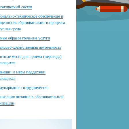
гогический состав
риально-техническое обеспечение и
щенность образовательного процесса.
упная среда
ные образовательные услуги
нсово-хозяйственная деятельность
нтные места для приема (перевода)
чающихся
пендии и меры поддержки
чающихся
ународное сотрудничество
низация питания в образовательной
анизации